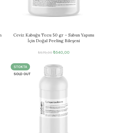
n
Ceviz Kabuğu Tozu 50 gr – Sabun Yapımı
İçin Doğal Peeling Bileşeni
₺
540,00
₺
579,00
STOKTA
SOLD OUT