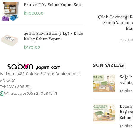
Erit ve Dök Sabun Yapım Seti
₺
1.900,00
Çilek Çekirdeği P
Sabun Yapımı İ
Eks
Şeffaf Sabun Bazı (1 kg) - Evde
Kolay Sabun Yapımı
₺
579,0
₺
479,00
SON YAZILAR
İvoksan 1469. Sok No 5 Ostim Yenimahalle
Soğuk 
ANKARA
Avanta
Tel: (312) 395-5111
17 Nis
Whatsapp: (0532) 059 15 71
Evde S
Başlan
Sabun 
17 Nis