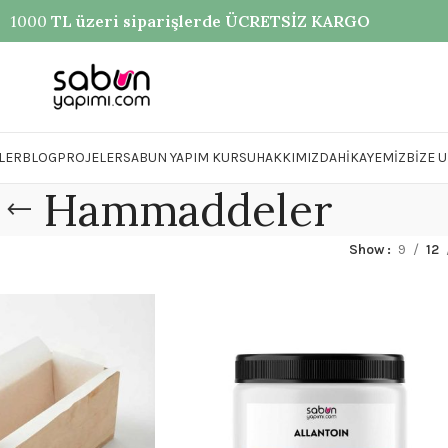
1000
TL üzeri siparişlerde ÜCRETSİZ KARGO
LER
BLOG
PROJELER
SABUN YAPIM KURSU
HAKKIMIZDA
HIKAYEMIZ
BIZE 
Hammaddeler
Show
9
12