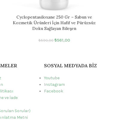
Cyclopentasiloxane 250 Gr – Sabun ve
Kozmetik Ürünleri İçin Hafif ve Pürüzsüz
Doku Sağlayan Bileşen
₺
561,00
₺
590,00
ŞMELER
SOSYAL MEDYADA BIZ
z
Youtube
ın
Instagram
litikası
Facebook
e ve İade
ı
Sorulan Sorular)
ınlatma Metni