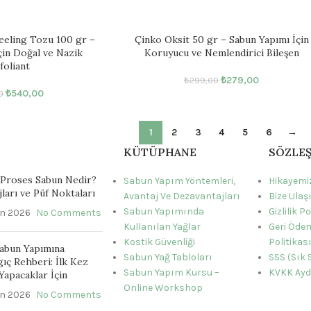
eeling Tozu 100 gr –
Çinko Oksit 50 gr – Sabun Yapımı İçin
çin Doğal ve Nazik
Koruyucu ve Nemlendirici Bileşen
foliant
₺
279,00
₺
299,00
₺
540,00
0
1
2
3
4
5
6
→
KÜTÜPHANE
SÖZLE
Proses Sabun Nedir?
Sabun Yapım Yöntemleri,
Hikayemi
jları ve Püf Noktaları
Avantaj Ve Dezavantajları
Bize Ulaş
Sabun Yapımında
Gizlilik Po
an 2026
No Comments
Kullanılan Yağlar
Geri Ödem
Kostik Güvenliği
Politikas
abun Yapımına
Sabun Yağ Tabloları
SSS (Sık 
gıç Rehberi: İlk Kez
Sabun Yapım Kursu –
KVKK Ayd
Yapacaklar İçin
Online Workshop
an 2026
No Comments