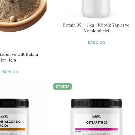
Betain 35 – 1 kg- Köpük Yapıcı ve
Nemlendirici
₺
390,00
Sabun ve Cilt Bakım
eri İçin
₺
129,00
0
STOKTA