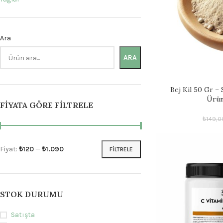
Ara
ARA
Bej Kil 50 Gr – 
Ürünl
FIYATA GÖRE FILTRELE
₺
149,0
Fiyat:
₺120
—
₺1.090
FILTRELE
STOK DURUMU
Satışta