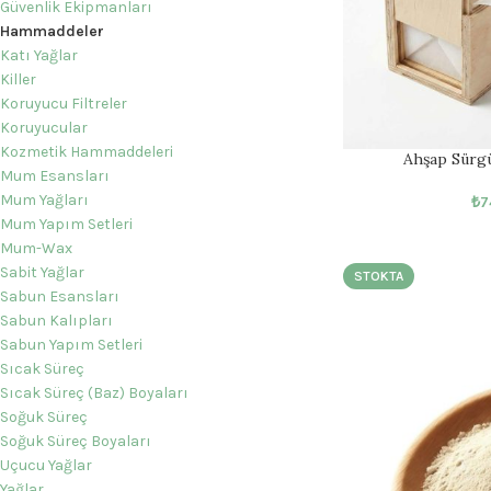
Güvenlik Ekipmanları
Hammaddeler
Katı Yağlar
Killer
Koruyucu Filtreler
Koruyucular
Kozmetik Hammaddeleri
Ahşap Sürgü
Mum Esansları
Mum Yağları
₺
7
Mum Yapım Setleri
Mum-Wax
Sabit Yağlar
STOKTA
Sabun Esansları
Sabun Kalıpları
Sabun Yapım Setleri
Sıcak Süreç
Sıcak Süreç (Baz) Boyaları
Soğuk Süreç
Soğuk Süreç Boyaları
Uçucu Yağlar
Yağlar