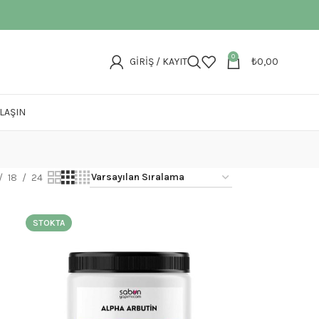
0
GIRIŞ / KAYIT
₺
0,00
ULAŞIN
18
24
STOKTA