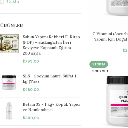
Stokta
ÜRÜNLER
C Vitamini (Ascorb
Sabun Yapımı Rehberi E-Kitap
Yapımı İçin Doğal
(PDF) – Başlangıçtan İleri
Seviyeye Kapsamlı Eğitim -
₺
2
200 sayfa
₺
799,00
STOKTA
SOLD OUT
SLS - Sodyum Lauril Sülfat 1
kg (Toz)
₺
480,00
Betain 35 - 1 kg- Köpük Yapıcı
ve Nemlendirici
₺
390,00