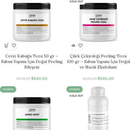
SOLD OUT
Ceviz Kabuğu Tozu 50 gr –
Çilek Çekirdeği Peeling Tozu
Sabun Yapımı İçin Doğal Peeling
100 gr – Sabun Yapımı İçin Doğal
Bileşeni
ve Nazik Eksfoliant
₺
540,00
₺
540,00
₺
579,00
₺
579,00
STOKTA
STOKTA
SOLD OUT