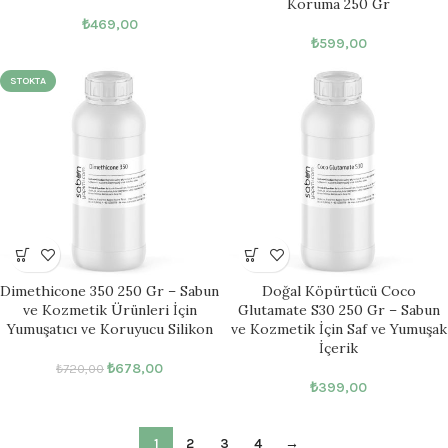
Koruma 250 Gr
₺
469,00
₺
599,00
STOKTA
Dimethicone 350 250 Gr – Sabun
Doğal Köpürtücü Coco
ve Kozmetik Ürünleri İçin
Glutamate S30 250 Gr – Sabun
Yumuşatıcı ve Koruyucu Silikon
ve Kozmetik İçin Saf ve Yumuşak
İçerik
₺
678,00
₺
720,00
₺
399,00
1
2
3
4
→