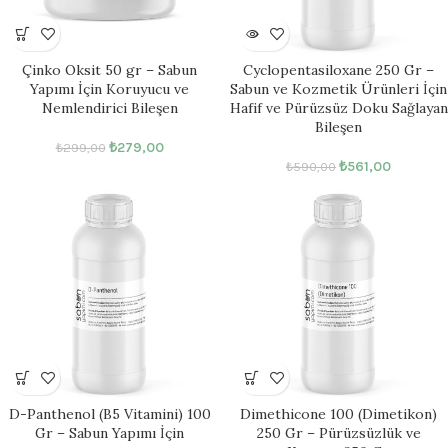
Çinko Oksit 50 gr – Sabun
Cyclopentasiloxane 250 Gr –
Yapımı İçin Koruyucu ve
Sabun ve Kozmetik Ürünleri İçin
Nemlendirici Bileşen
Hafif ve Pürüzsüz Doku Sağlayan
Bileşen
₺
279,00
₺
299,00
₺
561,00
₺
590,00
D-Panthenol (B5 Vitamini) 100
Dimethicone 100 (Dimetikon)
Gr – Sabun Yapımı İçin
250 Gr – Pürüzsüzlük ve