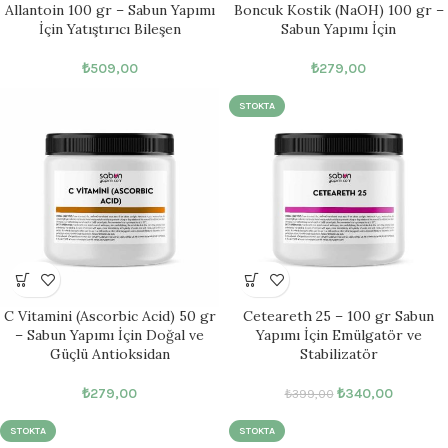
Allantoin 100 gr – Sabun Yapımı
Boncuk Kostik (NaOH) 100 gr –
İçin Yatıştırıcı Bileşen
Sabun Yapımı İçin
₺
509,00
₺
279,00
STOKTA
C Vitamini (Ascorbic Acid) 50 gr
Ceteareth 25 – 100 gr Sabun
– Sabun Yapımı İçin Doğal ve
Yapımı İçin Emülgatör ve
Güçlü Antioksidan
Stabilizatör
₺
279,00
₺
340,00
₺
399,00
STOKTA
STOKTA