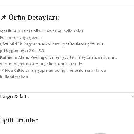
📌 Ürün Detayları:
İçerik:
%100 Saf Salisilik Asit (Salicylic Acid)
Form:
Toz veya Çözelti
Çözünürlük:
Yağda ve alkol bazlı çözücülerde çözünür
pH Uygunluğu:
3.0 – 5.0
Kullanım Alanı:
Peeling ürünleri, yüz temizleyicileri, sabunlar,
serumlar, şampuanlar, leke karşıtı kremler
📌
Not:
Ciltte tahriş yapmaması için önerilen oranlarda
kullanılmalıdır.
Kargo & İade
İlgili ürünler