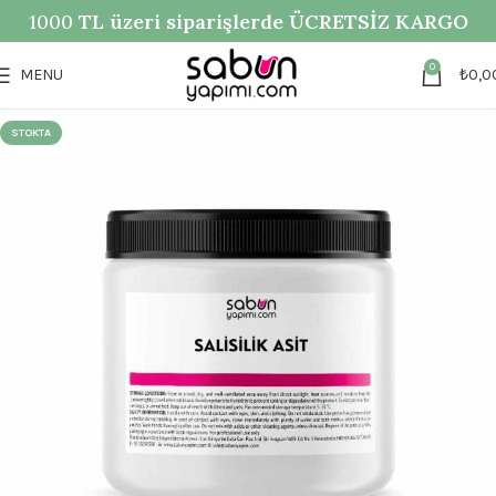
1000
TL üzeri siparişlerde ÜCRETSİZ KARGO
0
MENU
₺
0,0
STOKTA