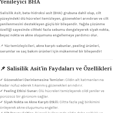
Yenileyici BHA
Salisilik Asit,
beta-hidroksi asit (BHA) grubuna dahil olup, cilt
yüzeyindeki ölü hücreleri temizleyen, gözenekleri arındıran ve cilt
yenilenmesini destekleyen güçlü bir bileşendir.
Yağda çözünme
özelliği sayesinde ciltteki fazla sebumu dengeleyerek siyah nokta,
beyaz nokta ve akne oluşumunu engellemeye yardımcı olur.
📌
Yüz temizleyicileri, akne karşıtı sabunlar, peeling ürünleri,
serumlar ve saç bakım ürünleri için mükemmel bir bileşendir!
📌 Salisilik Asit’in Faydaları ve Özellikleri
✔
Gözenekleri Derinlemesine Temizler:
Cildin alt katmanlarına
kadar nüfuz ederek tıkanmış gözenekleri arındırır.
✔
Peeling Etkisi Sunar:
Ölü hücreleri temizleyerek cildi yeniler ve
pürüzsüz bir görünüm sağlar.
✔
Siyah Nokta ve Akne Karşıtı Etkili:
Ciltte fazla yağ birikimini
önleyerek akne oluşumunu engeller.