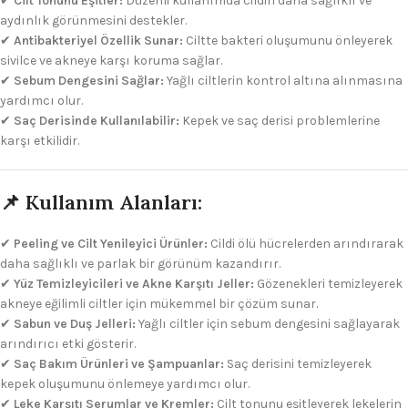
✔
Cilt Tonunu Eşitler:
Düzenli kullanımda cildin daha sağlıklı ve
aydınlık görünmesini destekler.
✔
Antibakteriyel Özellik Sunar:
Ciltte bakteri oluşumunu önleyerek
sivilce ve akneye karşı koruma sağlar.
✔
Sebum Dengesini Sağlar:
Yağlı ciltlerin kontrol altına alınmasına
yardımcı olur.
✔
Saç Derisinde Kullanılabilir:
Kepek ve saç derisi problemlerine
karşı etkilidir.
📌 Kullanım Alanları:
✔
Peeling ve Cilt Yenileyici Ürünler:
Cildi ölü hücrelerden arındırarak
daha sağlıklı ve parlak bir görünüm kazandırır.
✔
Yüz Temizleyicileri ve Akne Karşıtı Jeller:
Gözenekleri temizleyerek
akneye eğilimli ciltler için mükemmel bir çözüm sunar.
✔
Sabun ve Duş Jelleri:
Yağlı ciltler için sebum dengesini sağlayarak
arındırıcı etki gösterir.
✔
Saç Bakım Ürünleri ve Şampuanlar:
Saç derisini temizleyerek
kepek oluşumunu önlemeye yardımcı olur.
✔
Leke Karşıtı Serumlar ve Kremler:
Cilt tonunu eşitleyerek lekelerin